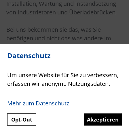
Installation, Wartung und Instandsetzung
von Industrietoren und Überladebrücken,
Bei uns bekommen sie das, was Sie
benötigen und nicht das was andere im
Standardprogramm haben.
Datenschutz
Ihr Vorteil: Unsere Erfahrung in Sachen
Industrietore und Verladetechnik.
Um unsere Website für Sie zu verbessern,
erfassen wir anonyme Nutzungsdaten.
Mehr zum Datenschutz
Opt-Out
Akzeptieren