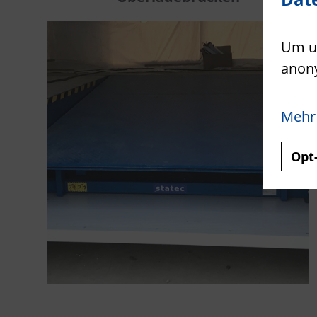
Um un
anon
Mehr
Opt