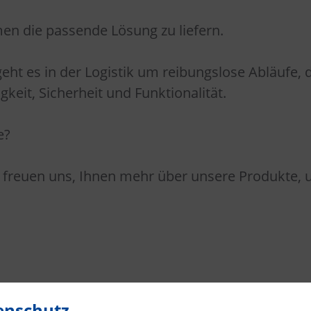
en die passende Lösung zu liefern.
ht es in der Logistik um reibungslose Abläufe,
keit, Sicherheit und Funktionalität.
e?
 freuen uns, Ihnen mehr über unsere Produkte, un
enschutz
Torabdichtungen