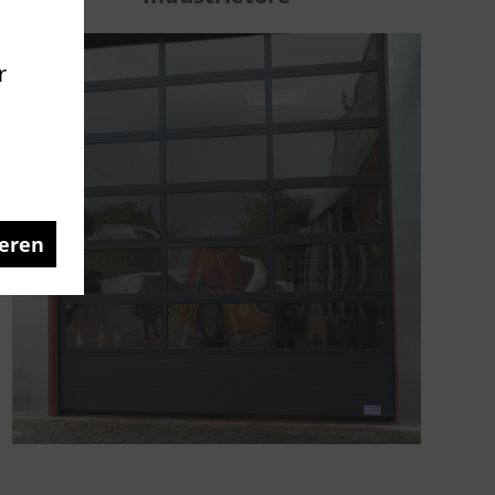
r
eren