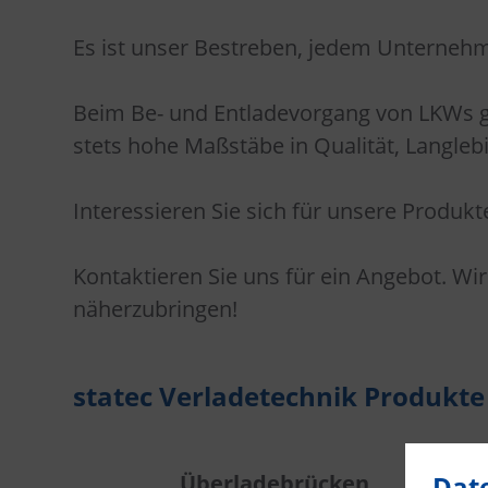
Es ist unser Bestreben, jedem Unternehm
Beim Be- und Entladevorgang von LKWs ge
stets hohe Maßstäbe in Qualität, Langlebig
Interessieren Sie sich für unsere Produkt
Kontaktieren Sie uns für ein Angebot. Wir
näherzubringen!
statec Verladetechnik Produkte
Dat
Überladebrücken