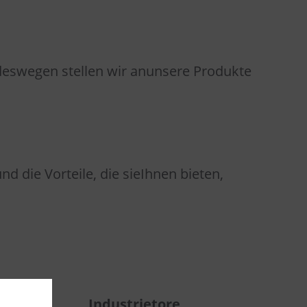
 deswegen stellen wir anunsere Produkte
d die Vorteile, die sieIhnen bieten,
Industrietore