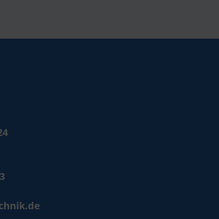
24
53
chnik.de