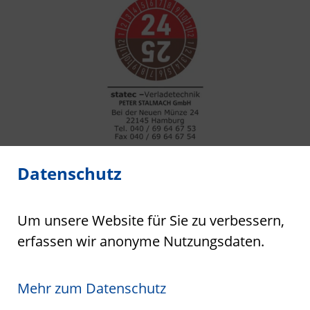
Datenschutz
Um unsere Website für Sie zu verbessern,
Benötigen Sie fachkundigen Rat?
erfassen wir anonyme Nutzungsdaten.
Nehmen Sie
Kontakt
zu uns auf.
Wir sind gerne für Sie da!
Mehr zum Datenschutz