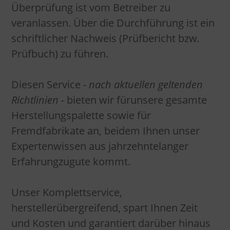
Wartung und Prüfung
Überprüfung ist vom Betreiber zu
veranlassen. Über die Durchführung ist ein
Produkte
schriftlicher Nachweis (Prüfbericht bzw.
Prüfbuch) zu führen.
Überladebrücken
Referenzen
Diesen Service
- nach aktuellen geltenden
Hydraulische Vorschub
Torabdichtungen
Richtlinien -
bieten wir fürunsere gesamte
Referenz Mercedes
Kontakt
Herstellungspalette sowie für
Hydraulische Klappkeil
Industrietore
Referenz Gebr. Heinemann
Fremdfabrikate an, beidem Ihnen unser
ISO Verladeschleusen
Hubtische
Expertenwissen aus jahrzehntelanger
Referenz Steinway & Sons
Erfahrungzugute kommt.
Mech. Überladebrücken
Zubehör
Unser Komplettservice,
herstellerübergreifend, spart Ihnen Zeit
und Kosten und garantiert darüber hinaus