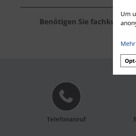
Um un
Benötigen Sie fachkundig
anon
Mehr
Opt
Telefonanruf