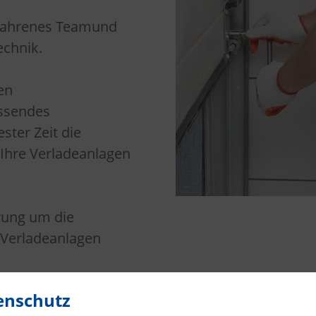
rfahrenes Teamund
echnik.
en
assendes
ster Zeit die
 Ihre Verladeanlagen
rung um die
r Verladeanlagen
enschutz