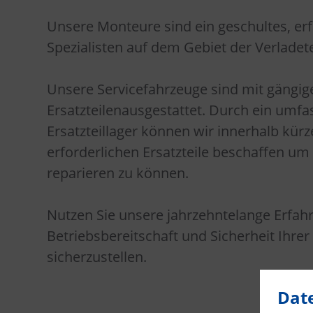
Unsere Monteure sind ein geschultes, e
Spezialisten auf dem Gebiet der Verladet
Unsere Servicefahrzeuge sind mit gängig
Ersatzteilenausgestattet. Durch ein umf
Ersatzteillager können wir innerhalb kürze
erforderlichen Ersatzteile beschaffen um
reparieren zu können.
Nutzen Sie unsere jahrzehntelange Erfah
Betriebsbereitschaft und Sicherheit Ihre
sicherzustellen.
Dat