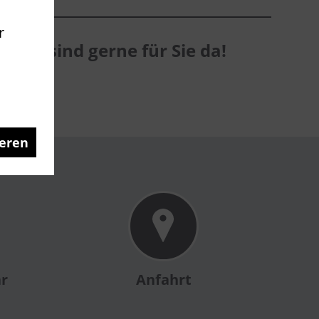
r
. Wir sind gerne für Sie da!
eren
ar
Anfahrt