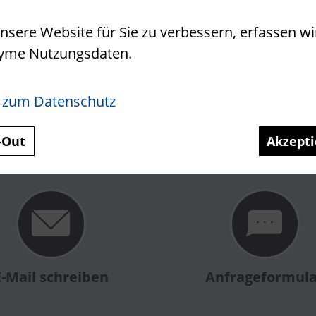
sere Website für Sie zu verbessern, erfassen wi
en Rat? Nehmen Sie
Kontakt
zu uns auf
yme Nutzungsdaten.
Kontakt aufnehmen
 zum Datenschutz
-Out
Akzepti
E-Mail schreiben
Anfrageformul