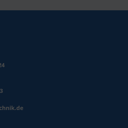
24
53
chnik.de