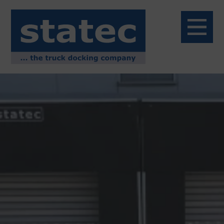
Menü
Home
Über uns
Service
Reparaturservice
Montageservice