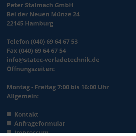
Peter Stalmach GmbH
Bei der Neuen Münze 24
22145 Hamburg
Telefon (040) 69 64 67 53
Fax (040) 69 64 67 54
info@statec-verladetechnik.de
Öffnungszeiten:
Montag - Freitag 7:00 bis 16:00 Uhr
Allgemein:
Kontakt
Anfrageformular
Impressum